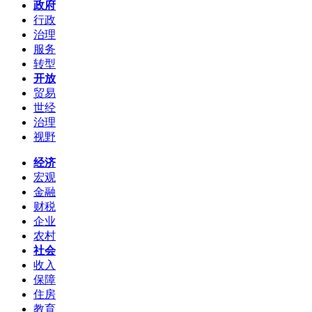
政府
行政
治理
服务
转型
开放
贸易
世经
治理
视野
经济
宏观
金融
财税
企业
农村
社会
收入
保障
住房
教育