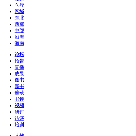
医疗
区域
东北
西部
中部
沿海
海南
论坛
预告
直播
成果
图书
新书
连载
书评
视频
研讨
访谈
培训
人物